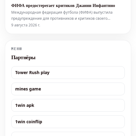
кульминацией многолетних усилий и неустанного
ФИФА предостерегает критиков Джанни Инфантино
стремления к вершине боксерского Олимпа. Триумф
Международная федерация футбола (ФИФА) выпустила
Маккенны вызвал бурю восторга
предупреждение для противников и критиков своего
президента Джанни Инфантино. В заявлении организации
9 августа 2026 г.
говорится: «Становится все более очевидным, что некоторые
деятели целенаправленно и последовательно пытаются
ослабить ФИФА и ее президе
МЕНЮ
Партнёры
Tower Rush play
mines game
1win apk
1win coinflip