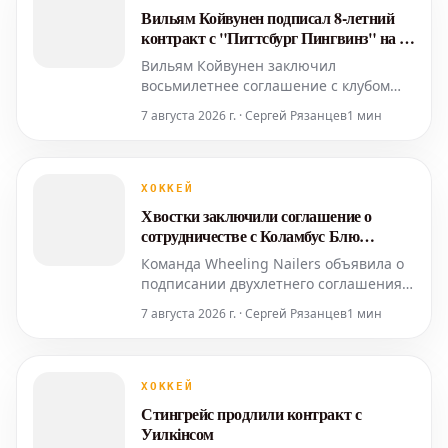
Вильям Койвунен подписал 8-летний
контракт с "Питтсбург Пингвинз" на 32
миллиона долларов
Вильям Койвунен заключил
восьмилетнее соглашение с клубом
"Питтсбург Пингвинз" на сумму 32
7 августа 2026 г. · Сергей Рязанцев
1 мин
миллиона долларов. Среднегодовая
стоимость контракта составляет 4
миллиона долларов. 23-летний
нападающий в прошлом сезоне
ХОККЕЙ
набрал семь очков (две шайбы, пять
Хвостки заключили соглашение о
результативных передач) в 39 матчах
сотрудничестве с Коламбус Блю
за "Пи
Джекетс
Команда Wheeling Nailers объявила о
подписании двухлетнего соглашения о
сотрудничестве с клубом
7 августа 2026 г. · Сергей Рязанцев
1 мин
Национальной хоккейной лиги (НХЛ)
Columbus Blue Jackets и клубом
Американской хоккейной лиги (АХЛ)
Cleveland Monsters. Это соглашение
ХОККЕЙ
вступает в силу с...
Стингрейс продлили контракт с
Уилкінсом