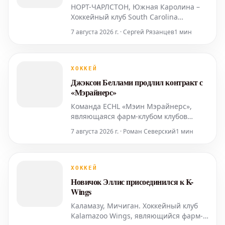
НОРТ-ЧАРЛСТОН, Южная Каролина –
Хоккейный клуб South Carolina
Stingrays, являющийся фарм-клубом
7 августа 2026 г. · Сергей Рязанцев
1 мин
команд НХЛ Washington Capitals и АХЛ
Hershey Bears, объявил о продлении
контракта с опытным нападающим
Джошем Уилкінсом на сезон 2026-27.
ХОККЕЙ
Уилкінс возвращается в команду.
Джэксон Беллами продлил контракт с
«Мэрайнерс»
Команда ECHL «Мэин Мэрайнерс»,
являющаяся фарм-клубом клубов
Национальной хоккейной лиги «Бостон
7 августа 2026 г. · Роман Северский
1 мин
Брюинз» и Американской хоккейной
лиги «Провиденс Брюинз», объявила о
продлении контракта с защитником
Джэксоном Беллами. Беллами,
ХОККЕЙ
показавший себя выдающимся
Новичок Эллис присоединился к K-
новичком в сезоне 2025-26, провел на
Wings
Каламазу, Мичиган. Хоккейный клуб
Kalamazoo Wings, являющийся фарм-