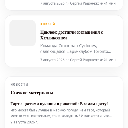
клубом команды Национальной
7 августа 2026 г. · Сергей Радонежский
1 мин
хоккейной лиги Vancouver Canucks,
объявил о подписании контракта с
защитником-новичком Ноа Эллисом на
сезон 2026-27. 24-летний Эллис
ХОККЕЙ
готовится к своему первому сезону на
Циклонс достигли соглашения с
профессиональном уровне.
Хелликсоном
Команда Cincinnati Cyclones,
являющаяся фарм-клубом Toronto
Maple Leafs в ECHL, объявила о
7 августа 2026 г. · Сергей Радонежский
1 мин
подписании контракта с защитником
Мэттом Хелликсоном на сезон 2026-27.
Этот переход ознаменует
возвращение Хелликсона в
НОВОСТИ
профессиональный хоккей после его
Свежие материалы
последнего выступления в сезоне
2023-24.
Тарт с цветами цуккини и рикоттой: В самом цвету!
Что может быть лучше в жаркую погоду, чем тарт, который
можно есть как теплым, так и холодным? И как кстати, что
самый вкусный цветок сейчас в самом разгаре сезона. Цветы
9 августа 2026 г.
цуккини неразрывно связаны с Италией для Ани Шмидт.