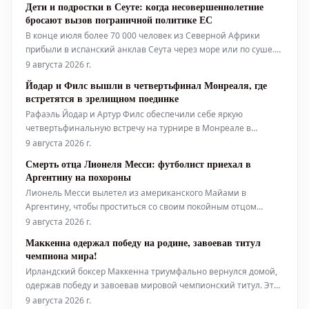
Дети и подростки в Сеуте: когда несовершеннолетние
Долгое время 51-летн
бросают вызов пограничной политике ЕС
В конце июля более 70 000 человек из Северной Африки
прибыли в испанский анклав Сеута через море или по суше.
Для многих этот путь закончился трагически: правозащитные
9 августа 2026 г.
организации оценивают число погибших более чем в 140
Йодар и Филс вышли в четвертьфинал Монреаля, где
человек. Большинство мигрантов к настоящему времени
встретятся в зрелищном поединке
Рафаэль Йодар и Артур Филс обеспечили себе яркую
четвертьфинальную встречу на турнире в Монреале в
воскресенье вечером, продемонстрировав одни из самых
9 августа 2026 г.
впечатляющих выступлений недели и выйдя в восьмерку
Смерть отца Лионеля Месси: футболист приехал в
сильнейших на Открытом чемпионате Канады по теннису.
Аргентину на похороны
Испанец Йодар, посеянный под 20-м
Лионель Месси вылетел из американского Майами в
Аргентину, чтобы проститься со своим покойным отцом
Хорхе. Частный самолет с аргентинской футбольной
9 августа 2026 г.
суперзвездой, его женой и тремя детьми приземлился в
Маккенна одержал победу на родине, завоевав титул
городе Росарио поздно вечером по местному времени, как
чемпиона мира!
сообщили местные СМИ. Семья Ме
Ирландский боксер Маккенна триумфально вернулся домой,
одержав победу и завоевав мировой чемпионский титул. Этот
знаковый бой, проходивший на его родной земле, стал
9 августа 2026 г.