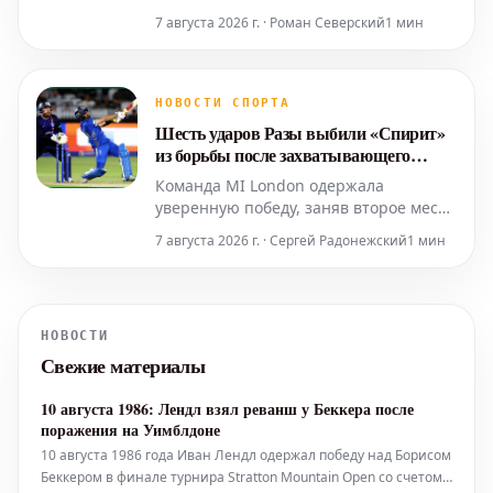
решением, поскольку интерес к
7 августа 2026 г. · Роман Северский
1 мин
немецкому интернационалу
усиливается. Есть вероятность, что
дортмундская «Боруссия» вскоре будет
вынуждена принять непростое
НОВОСТИ СПОРТА
решение. По данным источников,
Шесть ударов Разы выбили «Спирит»
интерес к полузащитнику Феликсу Н
из борьбы после захватывающего
лондонского дерби
Команда MI London одержала
уверенную победу, заняв второе место
в турнирной таблице. Им удалось
7 августа 2026 г. · Сергей Радонежский
1 мин
успешно отыграть 161 очко, показав
отличную игру за шесть мячей до
завершения поединка. Этот результат
стал возможен благодаря
НОВОСТИ
впечатляющей игре Разы, чьи шесть
Свежие материалы
мощных ударов (sixes) оказали
решающе
10 августа 1986: Лендл взял реванш у Беккера после
поражения на Уимблдоне
10 августа 1986 года Иван Лендл одержал победу над Борисом
Беккером в финале турнира Stratton Mountain Open со счетом