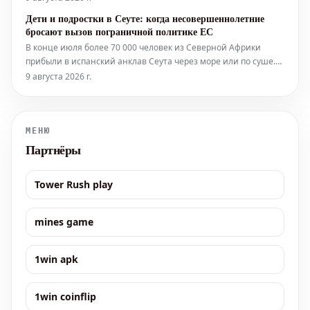
цуккини неразрывно связаны с Италией для Ани Шмидт.
Дети и подростки в Сеуте: когда несовершеннолетние
Долгое время 51-летн
бросают вызов пограничной политике ЕС
В конце июля более 70 000 человек из Северной Африки
прибыли в испанский анклав Сеута через море или по суше.
Для многих этот путь закончился трагически: правозащитные
9 августа 2026 г.
организации оценивают число погибших более чем в 140
человек. Большинство мигрантов к настоящему времени
МЕНЮ
Партнёры
Tower Rush play
mines game
1win apk
1win coinflip