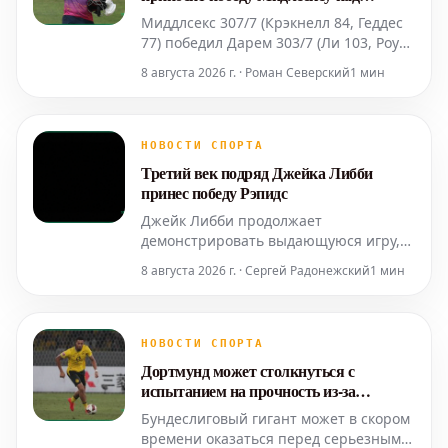
Даремом, несмотря на травму Гэя
Миддлсекс 307/7 (Крэкнелл 84, Геддес
77) победил Дарем 303/7 (Ли 103, Роудс
65, Шарма 4-46) с разницей в три
8 августа 2026 г. · Роман Северский
1 мин
калитки. Решающие вклады от Джо
Крэкнелла и Навьи Шармы помогли
Миддлсексу одержать победу над
Даремом с разницей в три калитки в
НОВОСТИ СПОРТА
захватывающем матче Metro Bank One
Третий век подряд Джейка Либби
Day Cup. Д
принес победу Рэпидс
Джейк Либби продолжает
демонстрировать выдающуюся игру,
оформив третий век подряд. Его
8 августа 2026 г. · Сергей Радонежский
1 мин
блестящая серия стала ключевым
фактором в победе команды Рэпидс. В
последнем матче Либби набрал 111
очков при 69 мячах, уверенно ведя
НОВОСТИ СПОРТА
свою команду к цели. Команда SRL-W,
Дортмунд может столкнуться с
против которой выступал Либби, смогл
испытанием на прочность из-за
выгодного предложения по Нмеча
Бундеслиговый гигант может в скором
времени оказаться перед серьезным