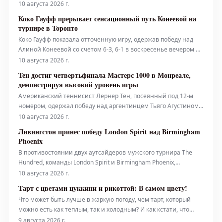
6-4, 7-6. Эта победа стала для Лендла больше, чем просто
10 августа 2026 г.
очередным достижением: чех смог взять реванш за
Коко Гауфф прерывает сенсационный путь Конеевой на
поражение в финале Уимблдона месяцем ранее, где немец
турнире в Торонто
одолел его в трех
Коко Гауфф показала отточенную игру, одержав победу над
Алиной Конеевой со счетом 6-3, 6-1 в воскресенье вечером и
выйдя в четвертьфинал турнира National Bank Open presented
10 августа 2026 г.
by Rogers в Торонто. Четвертая ракетка мира
Тен достиг четвертьфинала Мастерс 1000 в Монреале,
продемонстрировала надежность с задней линии, завершив
демонстрируя высокий уровень игры
примечательный путь россий
Американский теннисист Лернер Тен, посеянный под 12-м
номером, одержал победу над аргентинцем Тьяго Агустином
Тиранте со счетом 6-4, 6-4 в матче 1/8 финала турнира в
10 августа 2026 г.
Монреале. Эта победа позволила ему впервые выйти в
Ливингстон принес победу London Spirit над Birmingham
четвертьфинал этого престижного соревнования. Стоит
Phoenix
отметить, что результат на таб
В противостоянии двух аутсайдеров мужского турнира The
Hundred, команды London Spirit и Birmingham Phoenix,
одержавшие всего по одной победе, верх взяли игроки London
10 августа 2026 г.
Spirit. Они одержали победу с семью калитками, оставив
Тарт с цветами цуккини и рикоттой: В самом цвету!
Birmingham Phoenix на последнем месте с шестым
Что может быть лучше в жаркую погоду, чем тарт, который
поражением в семи матчах.
можно есть как теплым, так и холодным? И как кстати, что
самый вкусный цветок сейчас в самом разгаре сезона. Цветы
9 августа 2026 г.