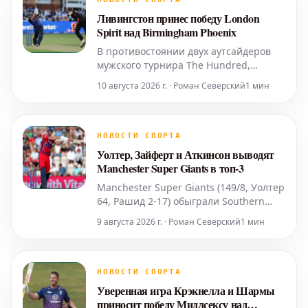
Ливингстон принес победу London
Spirit над Birmingham Phoenix
В противостоянии двух аутсайдеров
мужского турнира The Hundred,
команды London Spirit и Birmingham
10 августа 2026 г. · Роман Северский
1 мин
Phoenix, одержавшие всего по одной
победе, верх взяли игроки London
Spirit. Они одержали победу с семью
калитками, оставив Birmingham
НОВОСТИ СПОРТА
Phoenix на последнем месте с шестым
Уолтер, Зайферт и Аткинсон выводят
поражением в семи матчах.
Manchester Super Giants в топ-3
Manchester Super Giants (149/8, Уолтер
64, Рашид 2-17) обыграли Southern
Brave (139/6, Стаббс 53, Аткинсон 2-19)
9 августа 2026 г. · Роман Северский
1 мин
с разницей в 10 ранов. Manchester
Super Giants выдержали натиск и
развеяли надежды Southern Brave на
попадание в плей-офф, сохранив свои
НОВОСТИ СПОРТА
шансы на продолжение борьбы в
Уверенная игра Крэкнелла и Шармы
турнире в р
приносит победу Мидлсексу над