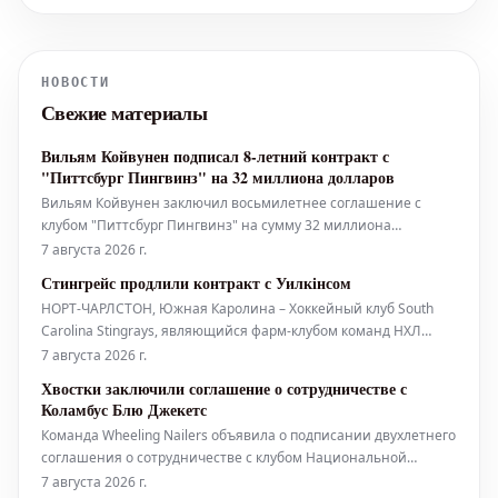
чемпионку Джессику Пегулу со счетом
4-6, 6-4, 6-0 в финале турнира
Mubadala DC Open в понедельник. Это
НОВОСТИ
сделало ее первой
Свежие материалы
представительницей Филиппин,
когда-либо выигра
Вильям Койвунен подписал 8-летний контракт с
"Питтсбург Пингвинз" на 32 миллиона долларов
Вильям Койвунен заключил восьмилетнее соглашение с
клубом "Питтсбург Пингвинз" на сумму 32 миллиона
долларов. Среднегодовая стоимость контракта составляет 4
7 августа 2026 г.
миллиона долларов. 23-летний нападающий в прошлом
Стингрейс продлили контракт с Уилкінсом
сезоне набрал семь очков (две шайбы, пять результативных
НОРТ-ЧАРЛСТОН, Южная Каролина – Хоккейный клуб South
передач) в 39 матчах за "Пи
Carolina Stingrays, являющийся фарм-клубом команд НХЛ
Washington Capitals и АХЛ Hershey Bears, объявил о продлении
7 августа 2026 г.
контракта с опытным нападающим Джошем Уилкінсом на
Хвостки заключили соглашение о сотрудничестве с
сезон 2026-27. Уилкінс возвращается в команду.
Коламбус Блю Джекетс
Команда Wheeling Nailers объявила о подписании двухлетнего
соглашения о сотрудничестве с клубом Национальной
хоккейной лиги (НХЛ) Columbus Blue Jackets и клубом
7 августа 2026 г.