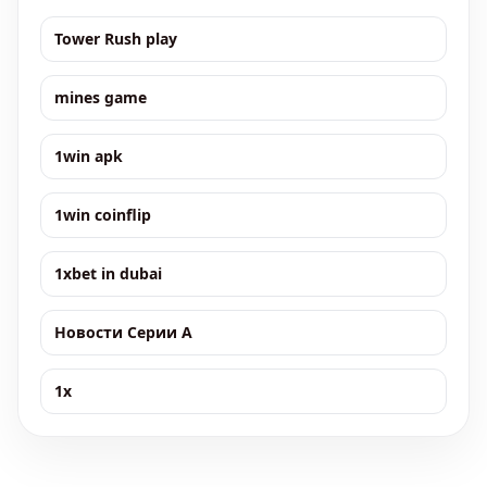
Tower Rush play
mines game
1win apk
1win coinflip
1xbet in dubai
Новости Серии А
1x