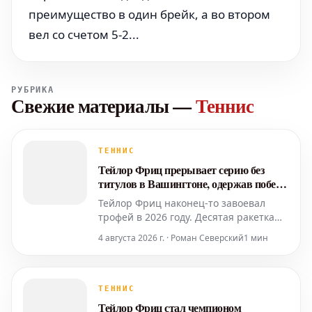
преимущество в один брейк, а во втором
вел со счетом 5-2...
РУБРИКА
Свежие материалы
—
Теннис
ТЕННИС
Тейлор Фриц прерывает серию без
титулов в Вашингтоне, одержав победу
над Йодаром
Тейлор Фриц наконец-то завоевал
трофей в 2026 году. Десятая ракетка
мира преодолела напряженный и
4 августа 2026 г. · Роман Северский
1 мин
драматичный финал, победив юного
сенсацию Рафаэля Йодара со счетом
7-6(2), 6-4 в решающем матче
Mubadala DC Open. Это первый титул
ТЕННИС
американца в сезоне, который также
Тейлор Фриц стал чемпионом