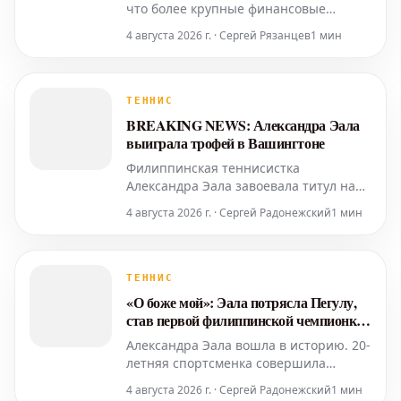
что более крупные финансовые
стимулы могут вернуть крупнейшие
4 августа 2026 г. · Сергей Рязанцев
1 мин
имена в ослабленные сетки турниров
серии Мастерс 1000. Он высказался в
начале турнира в Монреале, который
стартовал в воскресенье без Янника
ТЕННИС
Синнера, Новака Джоковича и
BREAKING NEWS: Александра Эала
травмированного Карлоса Альк
выиграла трофей в Вашингтоне
Филиппинская теннисистка
Александра Эала завоевала титул на
турнире Mubadala DC Open, одержав
4 августа 2026 г. · Сергей Радонежский
1 мин
победу над первой сеяной
американкой Джессикой Пегулой со
счетом 4-6, 6-4, 6-0 в понедельник
вечером. В предыдущих раундах Эала,
ТЕННИС
занимающая 28-е место в рейтинге,
«О боже мой»: Эала потрясла Пегулу,
обыграла третью сеяную японскую
став первой филиппинской чемпионкой
спорт
WTA в Вашингтоне
Александра Эала вошла в историю. 20-
летняя спортсменка совершила
поразительный разворот событий,
4 августа 2026 г. · Сергей Радонежский
1 мин
обыграв первую сеяную и бывшую