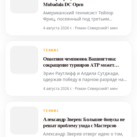
не позволил 19-летнему испанцу
Mubadala DC Open
Американский теннисист Тейлор
Фриц, посеянный под третьим
номером, одержал победу на турнире
4 августа 2026 г. · Роман Северский
1 мин
Mubadala DC Open, обыграв испанца
Рафаэля Ходара со счетом 7-6 (2), 6-4 в
понедельник вечером. Этот титул стал
для него первым в 2026 году. Фриц,
ТЕННИС
занимающий 10-ю строчку мирового
Опасения чемпионок Вашингтона:
рейтинга, на своем пути
сокращение турниров ATP может
затронуть WTA
Эрин Раутлифф и Алдила Сутджади,
одержав победу в парном разряде на
турнире в Вашингтоне, выразили
4 августа 2026 г. · Роман Северский
1 мин
свою обеспокоенность по поводу
предложенных ATP сокращений в
парном теннисе. Спортсменки
опасаются, что эти меры могут
ТЕННИС
впоследствии распространиться и на
Александр Зверев: Большие бонусы не
женский тур WTA. Однако, они
решат проблему ухода с Мастерсов
положительно
Александр Зверев отверг идею о том,