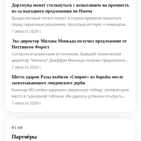
Американской хоккейной лиги (АХЛ) Cleveland Monsters. Это
Дортмунд может столкнуться с испытанием на прочность
соглашение вступает в силу с...
из-за выгодного предложения по Нмеча
Бундеслиговый гигант может в скором времени оказаться
перед серьезным решением, поскольку интерес к немецкому
интернационалу усиливается. Есть вероятность, что
7 августа 2026 г.
дортмундская «Боруссия» вскоре будет вынуждена принять
Экс-директор Милана Монкада получил предложение от
непростое решение. По данным источников, интерес к
Ноттингем Форест
полузащитнику Феликсу Н
Согласно итальянским источникам, бывший технический
директор "Милана" Джеффри Монкада получил предложение
возглавить спортивный департамент английского клуба
7 августа 2026 г.
"Ноттингем Форест". Монкада покинул пост технического
Шесть ударов Разы выбили «Спирит» из борьбы после
директора "Милана" вместе с другими ключевыми сотрудник
захватывающего лондонского дерби
Команда MI London одержала уверенную победу, заняв второе
место в турнирной таблице. Им удалось успешно отыграть
161 очко, показав отличную игру за шесть мячей до
7 августа 2026 г.
завершения поединка. Этот результат стал возможен
благодаря впечатляющей игре Разы, чьи шесть мощных
ударов (sixes) оказали решающе
МЕНЮ
Партнёры