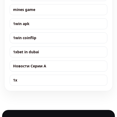
mines game
1win apk
1win coinflip
1xbet in dubai
Новости Серии А
1x