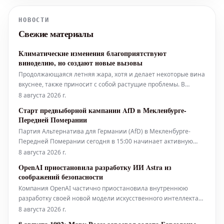
счетом 4-6, 6-4, 6-0 в понедельник
вечером. В предыдущих раундах Эала,
НОВОСТИ
занимающая 28-е место в рейтинге,
Свежие материалы
обыграла третью сеяную японскую
спорт
Климатические изменения благоприятствуют
виноделию, но создают новые вызовы
Продолжающаяся летняя жара, хотя и делает некоторые вина
вкуснее, также приносит с собой растущие проблемы. В
целом, положительные последствия потепления климата для
8 августа 2026 г.
виноделия в Германии пока перевешивают негативные, как
Старт предвыборной кампании AfD в Мекленбурге-
отмечает Эрнст Бюшер, представитель Немецкого института
Передней Померании
вина (DWI). "По с
Партия Альтернатива для Германии (AfD) в Мекленбурге-
Передней Померании сегодня в 15:00 начинает активную
фазу предвыборной кампании перед предстоящими
8 августа 2026 г.
земельными выборами. Ожидается, что в мероприятии в
OpenAI приостановила разработку ИИ Astra из
Штральзунде примут участие около 300 человек. За шесть
соображений безопасности
недель до выборов в ландтаг Ме
Компания OpenAI частично приостановила внутреннюю
разработку своей новой модели искусственного интеллекта
Astra. Технологический гигант объяснил этот шаг
8 августа 2026 г.
возможными «критическими» возможностями в области