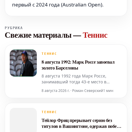
первый с 2024 года (Australian Open).
РУБРИКА
Свежие материалы
—
Теннис
ТЕННИС
8 августа 1992: Марк Россе завоевал
золото Барселоны
8 августа 1992 года Марк Россе,
занимавший тогда 43-е место в
мировом рейтинге, совершил
8 августа 2026 г. · Роман Северский
1 мин
величайшее достижение в своей
карьере, завоевав золотую медаль на
Олимпийских играх в Барселоне. В
финале 21-летний швейцарец,
ТЕННИС
несмотря на тепловой удар, одержал
Тейлор Фриц прерывает серию без
победу над испанцем Джорди Арресе
титулов в Вашингтоне, одержав победу
со счетом 7-6
над Йодаром