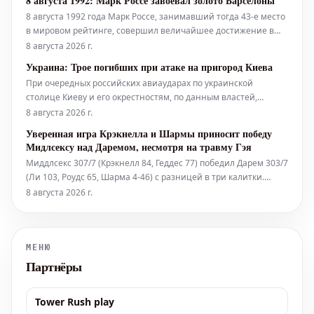
8 августа 1992: Марк Россе завоевал золото Барселоны
кибербезопасности. OpenAI заявила, что по результатам
8 августа 1992 года Марк Россе, занимавший тогда 43-е место
первичного анализа пока не м
в мировом рейтинге, совершил величайшее достижение в
своей карьере, завоевав золотую медаль на Олимпийских
8 августа 2026 г.
играх в Барселоне. В финале 21-летний швейцарец, несмотря
Украина: Трое погибших при атаке на пригород Киева
на тепловой удар, одержал победу над испанцем Джорди
При очередных российских авиаударах по украинской
Арресе со счетом 7-6
столице Киеву и его окрестностям, по данным властей,
погибли как минимум три человека, несколько получили
8 августа 2026 г.
ранения. Среди трех погибших в восточном пригороде
Уверенная игра Крэкнелла и Шармы приносит победу
Бровары есть ребенок, сообщает новостной портал «The Kyiv
Мидлсексу над Даремом, несмотря на травму Гэя
Independent» со ссылкой на
Миддлсекс 307/7 (Крэкнелл 84, Геддес 77) победил Дарем 303/7
(Ли 103, Роудс 65, Шарма 4-46) с разницей в три калитки.
Решающие вклады от Джо Крэкнелла и Навьи Шармы помогли
8 августа 2026 г.
Миддлсексу одержать победу над Даремом с разницей в три
калитки в захватывающем матче Metro Bank One Day Cup. Д
МЕНЮ
Партнёры
Tower Rush play