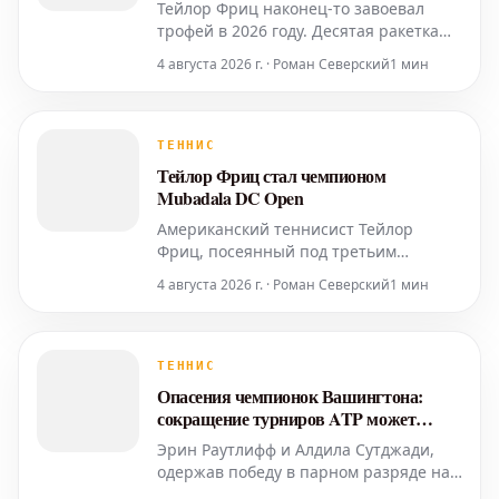
Тейлор Фриц наконец-то завоевал
трофей в 2026 году. Десятая ракетка
мира преодолела напряженный и
4 августа 2026 г. · Роман Северский
1 мин
драматичный финал, победив юного
сенсацию Рафаэля Йодара со счетом
7-6(2), 6-4 в решающем матче
Mubadala DC Open. Это первый титул
ТЕННИС
американца в сезоне, который также
Тейлор Фриц стал чемпионом
не позволил 19-летнему испанцу
Mubadala DC Open
Американский теннисист Тейлор
Фриц, посеянный под третьим
номером, одержал победу на турнире
4 августа 2026 г. · Роман Северский
1 мин
Mubadala DC Open, обыграв испанца
Рафаэля Ходара со счетом 7-6 (2), 6-4 в
понедельник вечером. Этот титул стал
для него первым в 2026 году. Фриц,
ТЕННИС
занимающий 10-ю строчку мирового
Опасения чемпионок Вашингтона:
рейтинга, на своем пути
сокращение турниров ATP может
затронуть WTA
Эрин Раутлифф и Алдила Сутджади,
одержав победу в парном разряде на
турнире в Вашингтоне, выразили