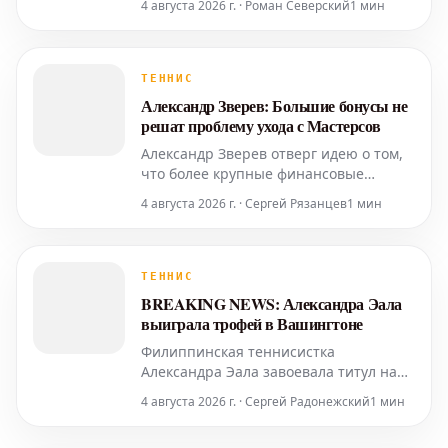
4 августа 2026 г. · Роман Северский
1 мин
свою обеспокоенность по поводу
предложенных ATP сокращений в
парном теннисе. Спортсменки
опасаются, что эти меры могут
ТЕННИС
впоследствии распространиться и на
Александр Зверев: Большие бонусы не
женский тур WTA. Однако, они
решат проблему ухода с Мастерсов
положительно
Александр Зверев отверг идею о том,
что более крупные финансовые
стимулы могут вернуть крупнейшие
4 августа 2026 г. · Сергей Рязанцев
1 мин
имена в ослабленные сетки турниров
серии Мастерс 1000. Он высказался в
начале турнира в Монреале, который
стартовал в воскресенье без Янника
ТЕННИС
Синнера, Новака Джоковича и
BREAKING NEWS: Александра Эала
травмированного Карлоса Альк
выиграла трофей в Вашингтоне
Филиппинская теннисистка
Александра Эала завоевала титул на
турнире Mubadala DC Open, одержав
4 августа 2026 г. · Сергей Радонежский
1 мин
победу над первой сеяной
американкой Джессикой Пегулой со